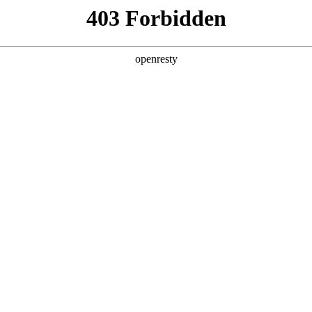
产品及服务
行业解决方案
合作伙伴
投资者关系
天国际数码深度参与AI Tour香港站
2026 / 04 / 29
举行。鼎天国际数码首次以微软香港CSP（云解决方案提供商）全新身份亮相此次
，分别围绕鼎天国际问学（Smart Vision）产品能力和微软企业级
研产品及全栈服务能力。与此同时，鼎天国际数码千帆·出海伙伴招募计划也